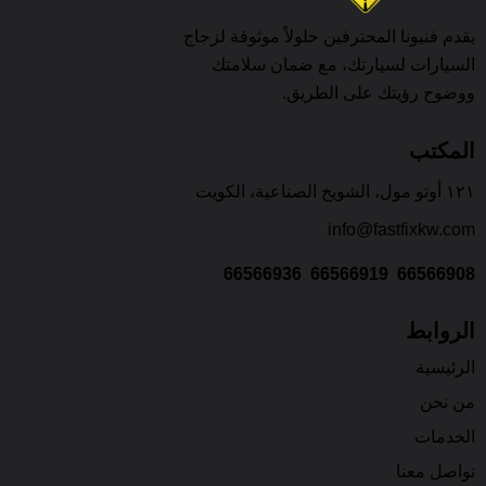
يقدم فنيونا المحترفين حلولاً موثوقة لزجاج
السيارات لسيارتك، مع ضمان سلامتك
ووضوح رؤيتك على الطريق.
المكتب
١٢١ أوتو مول، الشويخ الصناعية، الكويت
info@fastfixkw.com
66566936
66566919
66566908
الروابط
الرئيسية
من نحن
الخدمات
تواصل معنا