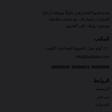
يقدم فنيونا المحترفين حلولاً موثوقة لزجاج
السيارات لسيارتك، مع ضمان سلامتك
ووضوح رؤيتك على الطريق.
المكتب
١٢١ أوتو مول، الشويخ الصناعية، الكويت
info@fastfixkw.com
66566936
66566919
66566908
الروابط
الرئيسية
من نحن
الخدمات