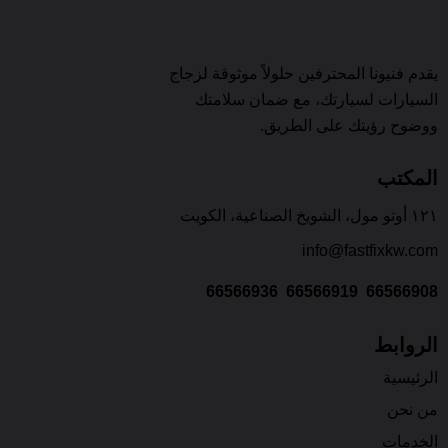
يقدم فنيونا المحترفين حلولاً موثوقة لزجاج
السيارات لسيارتك، مع ضمان سلامتك
ووضوح رؤيتك على الطريق.
المكتب
١٢١ أوتو مول، الشويخ الصناعية، الكويت
info@fastfixkw.com
66566936
66566919
66566908
الروابط
الرئيسية
من نحن
الخدمات