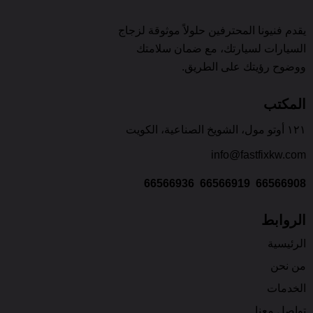
يقدم فنيونا المحترفين حلولاً موثوقة لزجاج
السيارات لسيارتك، مع ضمان سلامتك
ووضوح رؤيتك على الطريق.
المكتب
١٢١ أوتو مول، الشويخ الصناعية، الكويت
info@fastfixkw.com
66566936
66566919
66566908
الروابط
الرئيسية
من نحن
الخدمات
تواصل معنا